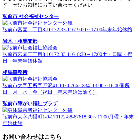
す。ぜひお気軽にお問い合わせください。
弘前市 社会福祉センター
弘前市宮園二丁目8-1
0172-33-1161
9:00～17:00
年末年始休館
岩木・相馬支部
弘前市宮園二丁目8-1
0172-33-1161
8:30～17:00
土・日曜・祝
日・年末年始休館
相馬事務所
弘前市大字五所字野沢41-1
070-7662-8341
13:00～16:00
開所
日：月・水・金（祝日・年末年始は除く）
弘前市障がい福祉プラザ
弘前市大字八幡町1-9-17
0172-88-6761
8:30～17:00
月曜・年末
年始休館
お問い合わせはこちら