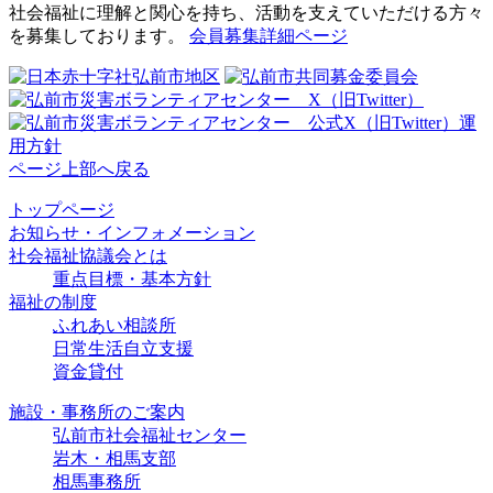
社会福祉に理解と関心を持ち、活動を支えていただける方々
を募集しております。
会員募集詳細ページ
ページ上部へ戻る
トップページ
お知らせ・インフォメーション
社会福祉協議会とは
重点目標・基本方針
福祉の制度
ふれあい相談所
日常生活自立支援
資金貸付
施設・事務所のご案内
弘前市社会福祉センター
岩木・相馬支部
相馬事務所