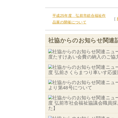
平成25年度 弘前市総合福祉作
[
品展の開催について
社協からのお知らせ関連記
度たすけあい会費の納入のご協
度 弘前さくらまつり車いす応
より第48号について
度 弘前市社会福祉協議会職員
た】