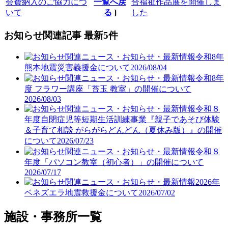
会費納入のご協力につ
一覧へ戻
合福祉作品展を開催しま
いて
る
]
した
お知らせ関連記事 最新5件
令和8年
熊本地震災害義援金について
2026/08/04
令和8年
度 フラワー講座「苔玉 教室」の開催について
2026/08/03
令和８
年度自閉症児等短期生活訓練事業『親子であそび体験
＆子育て相談 がらがらどんどん（夏休み版）』の開催
について
2026/07/23
令和８
年度「パソコン教室（初心者）」の開催について
2026/07/17
2026年
ベネズエラ地震救援金について
2026/07/02
施設・事務所一覧