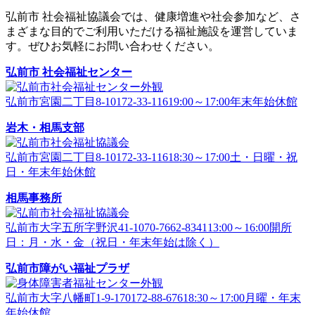
弘前市 社会福祉協議会では、健康増進や社会参加など、さ
まざまな目的でご利用いただける福祉施設を運営していま
す。ぜひお気軽にお問い合わせください。
弘前市 社会福祉センター
弘前市宮園二丁目8-1
0172-33-1161
9:00～17:00
年末年始休館
岩木・相馬支部
弘前市宮園二丁目8-1
0172-33-1161
8:30～17:00
土・日曜・祝
日・年末年始休館
相馬事務所
弘前市大字五所字野沢41-1
070-7662-8341
13:00～16:00
開所
日：月・水・金（祝日・年末年始は除く）
弘前市障がい福祉プラザ
弘前市大字八幡町1-9-17
0172-88-6761
8:30～17:00
月曜・年末
年始休館