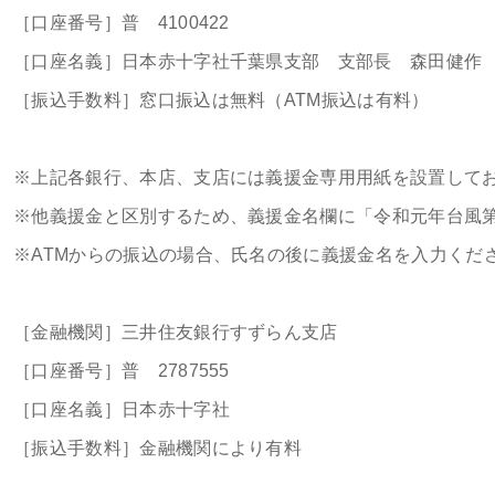
［口座番号］普 4100422
［口座名義］日本赤十字社千葉県支部 支部長 森田健作
［振込手数料］窓口振込は無料（ATM振込は有料）
※上記各銀行、本店、支店には義援金専用用紙を設置して
※他義援金と区別するため、義援金名欄に「令和元年台風第
※ATMからの振込の場合、氏名の後に義援金名を入力くだ
［金融機関］三井住友銀行すずらん支店
［口座番号］普 2787555
［口座名義］日本赤十字社
［振込手数料］金融機関により有料