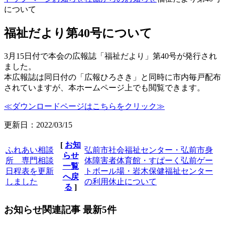
について
福祉だより第40号について
3月15日付で本会の広報誌「福祉だより」第40号が発行され
ました。
本広報誌は同日付の「広報ひろさき」と同時に市内毎戸配布
されていますが、本ホームページ上でも閲覧できます。
≪ダウンロードページはこちらをクリック≫
更新日：2022/03/15
[
お知
ふれあい相談
弘前市社会福祉センター・弘前市身
らせ
所 専門相談
体障害者体育館・すぱーく弘前ゲー
一覧
日程表を更新
トボール場・岩木保健福祉センター
へ戻
しました
の利用休止について
る
]
お知らせ関連記事 最新5件