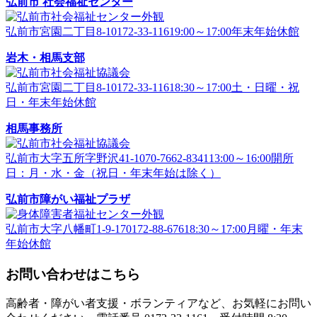
弘前市 社会福祉センター
弘前市宮園二丁目8-1
0172-33-1161
9:00～17:00
年末年始休館
岩木・相馬支部
弘前市宮園二丁目8-1
0172-33-1161
8:30～17:00
土・日曜・祝
日・年末年始休館
相馬事務所
弘前市大字五所字野沢41-1
070-7662-8341
13:00～16:00
開所
日：月・水・金（祝日・年末年始は除く）
弘前市障がい福祉プラザ
弘前市大字八幡町1-9-17
0172-88-6761
8:30～17:00
月曜・年末
年始休館
お問い合わせはこちら
高齢者・障がい者支援・ボランティアなど、お気軽にお問い