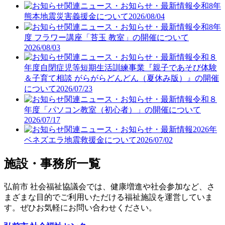
令和8年
熊本地震災害義援金について
2026/08/04
令和8年
度 フラワー講座「苔玉 教室」の開催について
2026/08/03
令和８
年度自閉症児等短期生活訓練事業『親子であそび体験
＆子育て相談 がらがらどんどん（夏休み版）』の開催
について
2026/07/23
令和８
年度「パソコン教室（初心者）」の開催について
2026/07/17
2026年
ベネズエラ地震救援金について
2026/07/02
施設・事務所一覧
弘前市 社会福祉協議会では、健康増進や社会参加など、さ
まざまな目的でご利用いただける福祉施設を運営していま
す。ぜひお気軽にお問い合わせください。