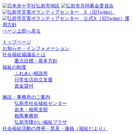
ページ上部へ戻る
トップページ
お知らせ・インフォメーション
社会福祉協議会とは
重点目標・基本方針
福祉の制度
ふれあい相談所
日常生活自立支援
資金貸付
施設・事務所のご案内
弘前市社会福祉センター
岩木・相馬支部
相馬事務所
弘前市障がい福祉プラザ
社会福祉活動の啓発・普及・連絡
（福祉だより）