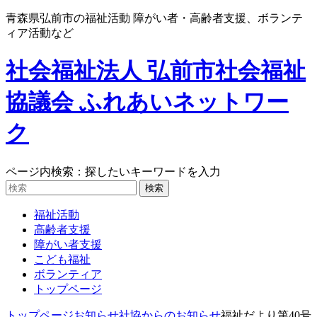
青森県弘前市の福祉活動 障がい者・高齢者支援、ボランテ
ィア活動など
社会福祉法人 弘前市社会福祉
協議会 ふれあいネットワー
ク
ページ内検索：探したいキーワードを入力
福祉活動
高齢者支援
障がい者支援
こども福祉
ボランティア
トップページ
トップページ
お知らせ
社協からのお知らせ
福祉だより第40号