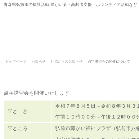
青森県弘前市の福祉活動 障がい者・高齢者支援、ボランティア活動など
トップページ
お知らせ
社協からのお知らせ
点字講習会の開催について
点字講習会の開催について
点字講習会を開催いたします。
令和７年８月５日～令和８年３月３
▽と き
午前１０時００分～午後１２時００
▽ところ
弘前市障がい福祉プラザ（弘前市八幡