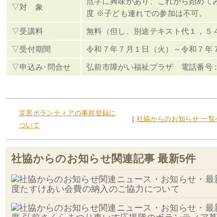
点字に興味があり、これから始めて
▽対 象
度 ※子ども連れでの参加は不可。
▽受講料
無料（但し、別途テキスト代１，５
▽受付期間
令和７年７月１日（火）～令和７年
▽申込み･問合せ
弘前市障がい福祉プラザ 電話番号 : 88‐6
災害ボランティアの事前登録に
[
社協からのお知らせ 一覧
ついて
社協からのお知らせ関連記事 最新5件
度たすけあい会費の納入のご協力について