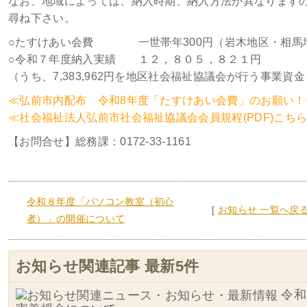
なお、地域によっては、納入時期、納入方法が異なります
尋ね下さい。
○たすけあい会費 一世帯年300円（岩木地区・相馬地区
○令和７年度納入実績 １２，８０５，８２１円
（うち、7,383,962円を地区社会福祉協議会が行う事業
≪弘前市内配布 令和8年度「たすけあい会費」のお願い！チ
≪社会福祉法人弘前市社会福祉協議会会員規程(PDF)こち
【お問合せ】総務課：0172-33-1161
令和８年度「パソコン教室（初心
[
お知らせ 一覧へ戻
者）」の開催について
お知らせ関連記事 最新5件
令和