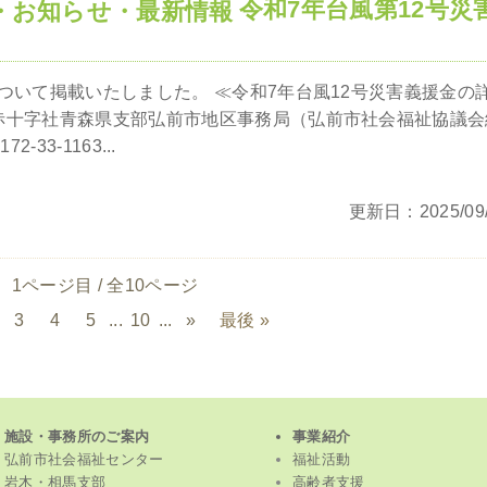
令和7年台風第12号災
ついて掲載いたしました。 ≪令和7年台風12号災害義援金の
赤十字社青森県支部弘前市地区事務局（弘前市社会福祉協議会
2-33-1163...
更新日：2025/09/
1ページ目 / 全10ページ
3
4
5
...
10
...
»
最後 »
施設・事務所のご案内
事業紹介
弘前市社会福祉センター
福祉活動
岩木・相馬支部
高齢者支援