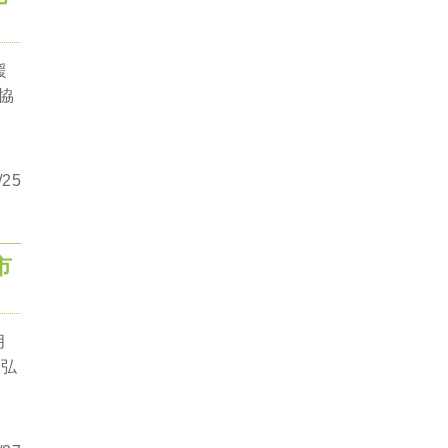
援
協
25
市
月
部弘