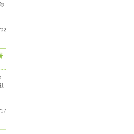
総
02
害
静
社
17