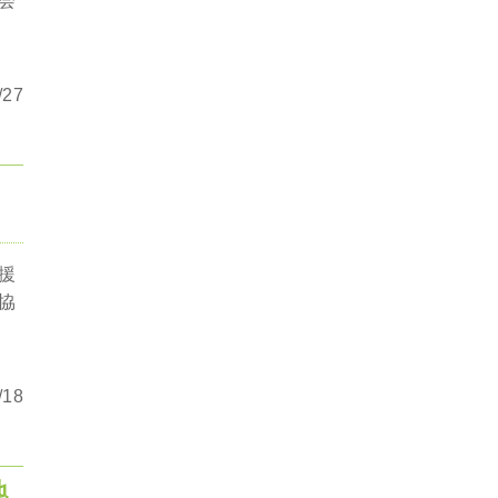
会
27
援
協
18
地