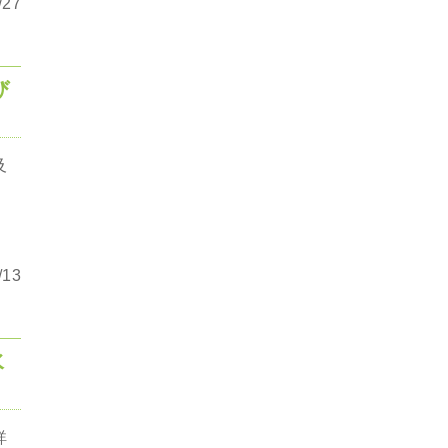
27
び
及
局
13
水
詳