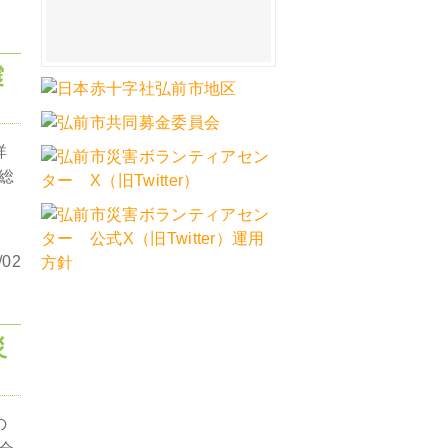
震
詳
総
02
災
の