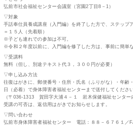
弘前市社会福祉センター会議室（宮園2丁目8－1）
▽対象
手話奉仕員養成講座（入門編）を終了した方で、ステップ
＝１５人（先着順）
※子ども連れでの参加は不可。
※令和２年度以前に、入門編を修了した方は、事前に簡単
▽受講料
無料（但し、別途テキスト代３，３００円が必要）
▽申し込み方法
往復はがきに、郵便番号・住所・氏名（ふりがな）・年齢
日（必着）で身体障害者福祉センターまで送付してくださ
（〒036-1313 賀田字大浦４－１ 岩木保健福祉センター
受講の可否は、返信用はがきでお知らせします。
▽問い合わせ
弘前市身体障害者福祉センター 電話：８８－６７６１／F