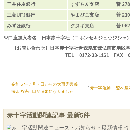
三井住友銀行
すずらん支店
普
278
三菱
UFJ
銀行
やまびこ支店
普
210
みずほ銀行
クヌギ支店
普
062
※口座加入者名 日本赤十字社（ニホンセキジュウジシャ
【お問い合わせ】日本赤十字社青森県支部弘前市地区
TEL 0172-33-1161 FAX 01
令和５年７月７日からの大雨災害義
[
赤十字活動 一覧へ戻
援金の受付口が追加になりました
赤十字活動関連記事 最新5件
令