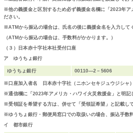
※他の義援金と区別するため必ず義援金名欄に「
2023
年ア
ださい。
※
ATM
から振込の場合は、氏名の後に義援金名を入力して
（
ATM
から振込の場合は、手数料がかかります。）
（３）日本赤十字社本社受付口座
ア ゆうちょ銀行
ゆうちょ銀行
00110
―
2
－
5606
※口座加入者名 日本赤十字社（ニホンセキジュウジシャ
※通信欄に「
2023
年アメリカ・ハワイ火災救援金」と明記
※受領証を希望する方は、併せて「受領証希望」と記載し
※ゆうちょ銀行・郵便局窓口での取扱いの場合、振込手数
イ 都市銀行