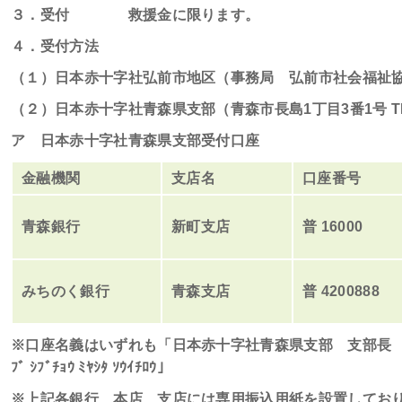
３．受付 救援金に限ります。
４．受付方法
（１）日本赤十字社弘前市地区（事務局 弘前市社会福祉
（２）日本赤十字社青森県支部（青森市長島
1
丁目
3
番
1
号
T
ア 日本赤十字社青森県支部受付口座
金融機関
支店名
口座番号
青森銀行
新町支店
普
16000
みちのく銀行
青森支店
普
4200888
※口座名義はいずれも「日本赤十字社青森県支部 支部長 宮下 宗一郎
ﾌﾞ ｼﾌﾞﾁｮｳ ﾐﾔｼﾀ ｿｳｲﾁﾛｳ」
※上記各銀行、本店、支店には専用振込用紙を設置してお