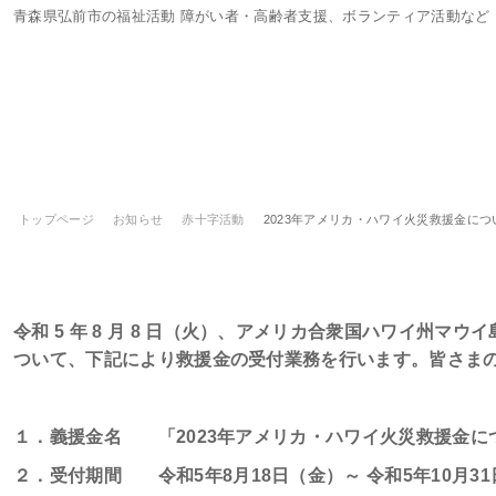
青森県弘前市の福祉活動 障がい者・高齢者支援、ボランティア活動など
トップページ
お知らせ
赤十字活動
2023年アメリカ・ハワイ火災救援金につ
2023年アメリカ・ハワイ火災救援金に
令和
5
年
8
月
8
日（火）、アメリカ合衆国ハワイ州マウイ
ついて、下記により救援金の受付業務を行います。皆さま
１．義援金名 「
2023
年アメリカ・ハワイ火災救援金に
２．受付期間 令和
5
年
8
月
18
日（金）～
令和
5
年
10
月
31