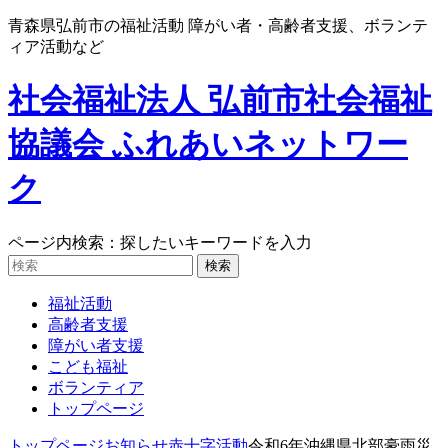
青森県弘前市の福祉活動 障がい者・高齢者支援、ボランテ
ィア活動など
社会福祉法人 弘前市社会福祉
協議会 ふれあいネットワー
ク
ページ内検索：探したいキーワードを入力
福祉活動
高齢者支援
障がい者支援
こども福祉
ボランティア
トップページ
トップページ
お知らせ
赤十字活動
令和6年沖縄県北部豪雨災