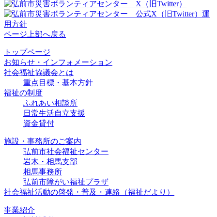
ページ上部へ戻る
トップページ
お知らせ・インフォメーション
社会福祉協議会とは
重点目標・基本方針
福祉の制度
ふれあい相談所
日常生活自立支援
資金貸付
施設・事務所のご案内
弘前市社会福祉センター
岩木・相馬支部
相馬事務所
弘前市障がい福祉プラザ
社会福祉活動の啓発・普及・連絡
（福祉だより）
事業紹介