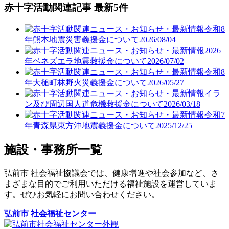
赤十字活動関連記事 最新5件
令和8
年熊本地震災害義援金について
2026/08/04
2026
年ベネズエラ地震救援金について
2026/07/02
令和8
年大槌町林野火災義援金について
2026/05/27
イラ
ン及び周辺国人道危機救援金について
2026/03/18
令和7
年青森県東方沖地震義援金について
2025/12/25
施設・事務所一覧
弘前市 社会福祉協議会では、健康増進や社会参加など、さ
まざまな目的でご利用いただける福祉施設を運営していま
す。ぜひお気軽にお問い合わせください。
弘前市 社会福祉センター