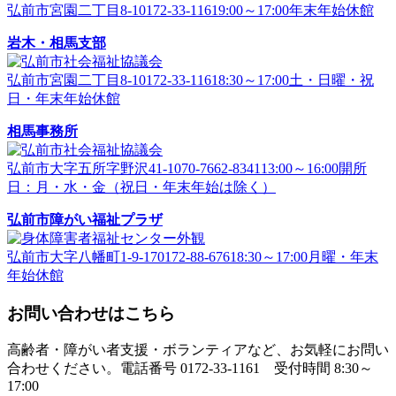
弘前市宮園二丁目8-1
0172-33-1161
9:00～17:00
年末年始休館
岩木・相馬支部
弘前市宮園二丁目8-1
0172-33-1161
8:30～17:00
土・日曜・祝
日・年末年始休館
相馬事務所
弘前市大字五所字野沢41-1
070-7662-8341
13:00～16:00
開所
日：月・水・金（祝日・年末年始は除く）
弘前市障がい福祉プラザ
弘前市大字八幡町1-9-17
0172-88-6761
8:30～17:00
月曜・年末
年始休館
お問い合わせはこちら
高齢者・障がい者支援・ボランティアなど、お気軽にお問い
合わせください。電話番号 0172-33-1161 受付時間 8:30～
17:00